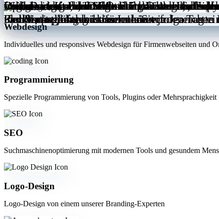
Webmelodien, die nicht nur das Auge, sonder
Optimierung Ihrer Webseite, sodass Ihre Inh
Leidenschaft für strukturierte Daten und s
Organisatorische Dinge klärt er im Handumdr
Leidenschaft zum SEO war geboren. Seit dem 
Fähigkeiten und den Antrieb, Leuten zu helfe
für unsere Kunden. Ihre Stärke ist es dabei,
nach Designern, Frontend Entwicklern, Cop
Funktionsprüfung ist für einen erfolgreichen 
Platzierungen.
Kundenprojekte kümmern können.
und Statistiken, um das Internet jeden Tag e
und Vorstellungen besser als Sie.
Rechtschreibfehler können sie vor Jeannette 
Webdesign
Individuelles und responsives Webdesign für Firmenwebseiten und O
Programmierung
Spezielle Programmierung von Tools, Plugins oder Mehrsprachigkeit
SEO
Suchmaschinenoptimierung mit modernen Tools und gesundem Mens
Logo-Design
Logo-Design von einem unserer Branding-Experten