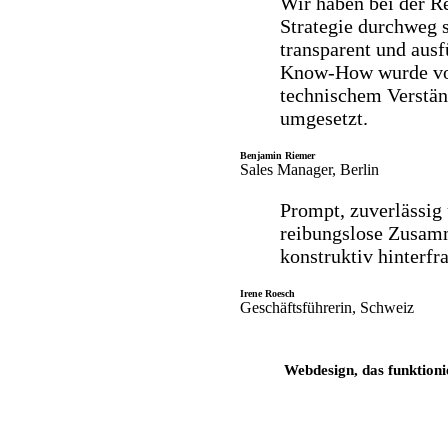
Wir haben bei der R
Strategie durchweg
transparent und ausf
Know-How wurde vom
technischem Verstän
umgesetzt.
Benjamin Riemer
Sales Manager, Berlin
Prompt, zuverlässig 
reibungslose Zusamm
konstruktiv hinterfr
Irene Roesch
Geschäftsführerin, Schweiz
Webdesign, das funktioni