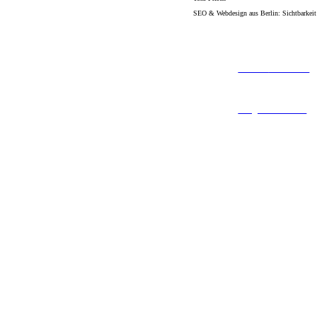
SEO & Webdesign aus Berlin: Sichtbarkeit
+49 173 / 386 02 46
info@toni-frisch.de
tz