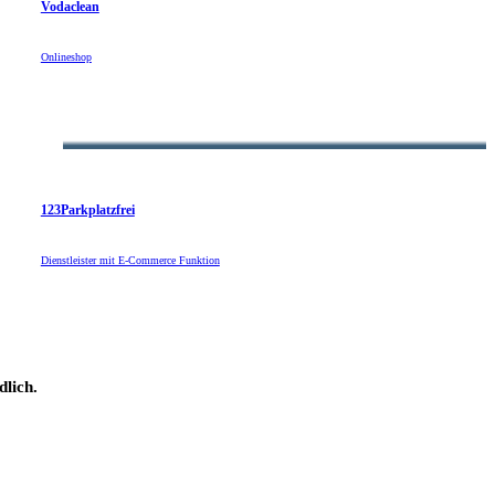
Vodaclean
Mehrsprachige Webseite im B2B Bereich
Onlineshop
123Parkplatzfrei
Dienstleister mit E-Commerce Funktion
dlich.